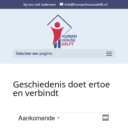
bij ons telt iedereen
info@humanhousedelft.nl
Selecteer een pagina
Geschiedenis doet ertoe
en verbindt
Evenementen
E
W
Aankomende
e
S
v
e
S
a