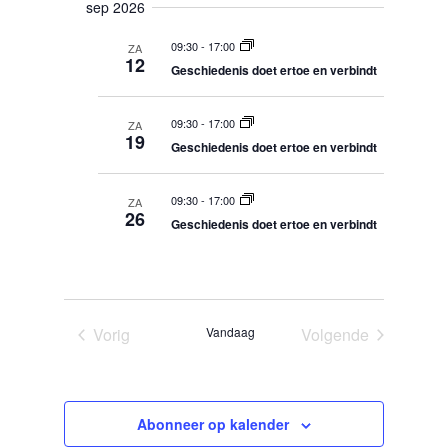
e
r
sep 2026
m
e
g
n
e
a
l
e
09:30
-
17:00
n
ZA
v
e
12
m
e
v
Geschiedenis doet ertoe en verbindt
c
n
a
e
n
t
t
n
a
t
09:30
-
17:00
ZA
e
t
v
19
i
i
Geschiedenis doet ertoe en verbindt
e
w
n
g
e
r
a
g
t
e
d
09:30
-
17:00
ZA
i
26
r
a
Geschiedenis doet ertoe en verbindt
e
g
t
a
u
v
m
e
n
Vorig
Vandaag
Volgende
n
Evenementen
Evenementen
a
v
i
Abonneer op kalender
g