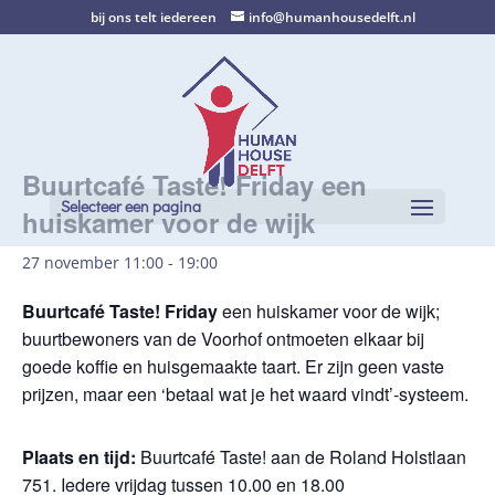
bij ons telt iedereen
info@humanhousedelft.nl
Buurtcafé Taste! Friday een
Selecteer een pagina
huiskamer voor de wijk
27 november 11:00
-
19:00
Buurtcafé Taste! Friday
een huiskamer voor de wijk;
buurtbewoners van de Voorhof ontmoeten elkaar bij
goede koffie en huisgemaakte taart. Er zijn geen vaste
prijzen, maar een ‘betaal wat je het waard vindt’-systeem.
Plaats en tijd:
Buurtcafé Taste! aan de Roland Holstlaan
751. Iedere vrijdag tussen 10.00 en 18.00