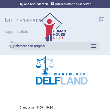
bij ons telt iedereen
info@humanhousedelft.nl
Evenementen
Wee
Ev
Nu
 - 
18/08/2026
Lijst
we
navi
Selecteer
nav
augustus 2026
een
datum.
MA
10
Selecteer een pagina
10 augustus 18:00
-
19:30