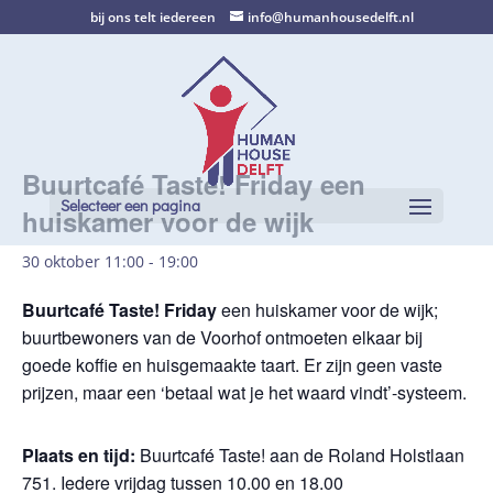
bij ons telt iedereen
info@humanhousedelft.nl
Buurtcafé Taste! Friday een
Selecteer een pagina
huiskamer voor de wijk
30 oktober 11:00
-
19:00
Buurtcafé Taste! Friday
een huiskamer voor de wijk;
buurtbewoners van de Voorhof ontmoeten elkaar bij
goede koffie en huisgemaakte taart. Er zijn geen vaste
prijzen, maar een ‘betaal wat je het waard vindt’-systeem.
Plaats en tijd:
Buurtcafé Taste! aan de Roland Holstlaan
751. Iedere vrijdag tussen 10.00 en 18.00