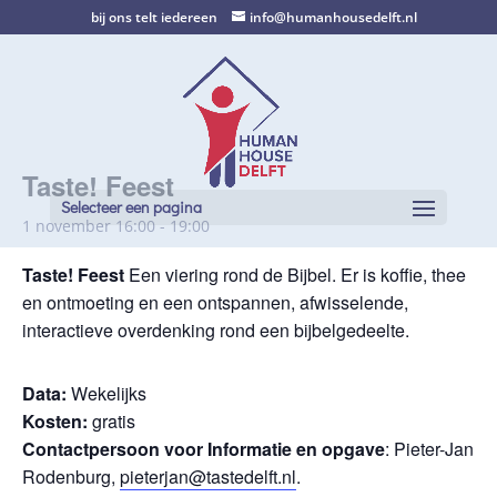
bij ons telt iedereen
info@humanhousedelft.nl
Taste! Feest
Selecteer een pagina
1 november 16:00
-
19:00
Taste! Feest
Een viering rond de Bijbel. Er is koffie, thee
en ontmoeting en een ontspannen, afwisselende,
interactieve overdenking rond een bijbelgedeelte.
Data:
Wekelijks
Kosten:
gratis
Contactpersoon voor Informatie en opgave
: Pieter-Jan
Rodenburg,
pieterjan@tastedelft.nl
.