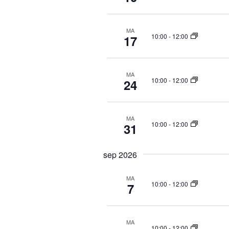
t
e
e
MA
r
10:00
-
12:00
17
d
a
t
MA
10:00
-
12:00
24
u
m
MA
10:00
-
12:00
31
sep 2026
MA
10:00
-
12:00
7
MA
10:00
-
12:00