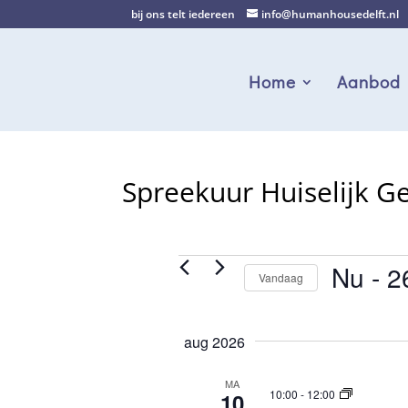
bij ons telt iedereen
info@humanhousedelft.nl
Home
Aanbod
Spreekuur Huiselijk G
Evenementen
Nu
 - 
2
Vandaag
S
e
aug 2026
l
e
MA
c
10:00
-
12:00
10