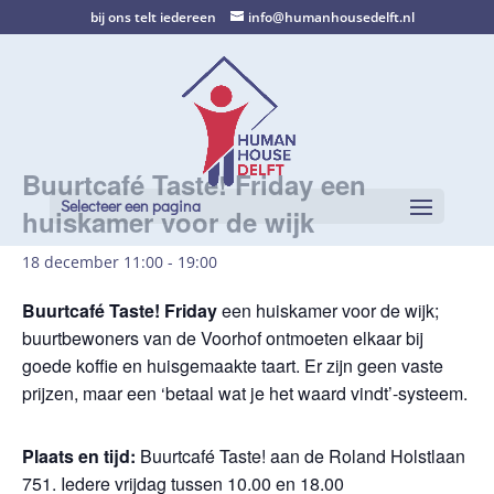
bij ons telt iedereen
info@humanhousedelft.nl
Buurtcafé Taste! Friday een
Selecteer een pagina
huiskamer voor de wijk
18 december 11:00
-
19:00
Buurtcafé Taste! Friday
een huiskamer voor de wijk;
buurtbewoners van de Voorhof ontmoeten elkaar bij
goede koffie en huisgemaakte taart. Er zijn geen vaste
prijzen, maar een ‘betaal wat je het waard vindt’-systeem.
Plaats en tijd:
Buurtcafé Taste! aan de Roland Holstlaan
751. Iedere vrijdag tussen 10.00 en 18.00