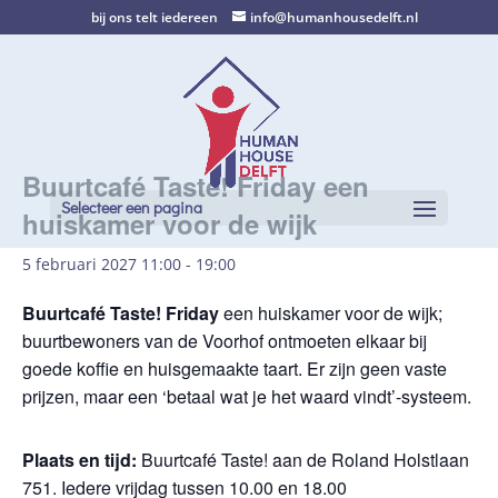
bij ons telt iedereen
info@humanhousedelft.nl
Buurtcafé Taste! Friday een
Selecteer een pagina
huiskamer voor de wijk
5 februari 2027 11:00
-
19:00
Buurtcafé Taste! Friday
een huiskamer voor de wijk;
buurtbewoners van de Voorhof ontmoeten elkaar bij
goede koffie en huisgemaakte taart. Er zijn geen vaste
prijzen, maar een ‘betaal wat je het waard vindt’-systeem.
Plaats en tijd:
Buurtcafé Taste! aan de Roland Holstlaan
751. Iedere vrijdag tussen 10.00 en 18.00