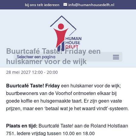
bij ons telt iedereen
info@humanhousedelft.nl
Buurtcafé Taste! Friday een
Selecteer een pagina
huiskamer voor de wijk
28 mei 2027 12:00
-
20:00
Buurtcafé Taste! Friday
een huiskamer voor de wijk;
buurtbewoners van de Voorhof ontmoeten elkaar bij
goede koffie en huisgemaakte taart. Er zijn geen vaste
prijzen, maar een ‘betaal wat je het waard vindt’-systeem.
Plaats en tijd:
Buurtcafé Taste! aan de Roland Holstlaan
751. Iedere vrijdag tussen 10.00 en 18.00