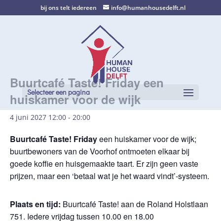
bij ons telt iedereen
info@humanhousedelft.nl
Buurtcafé Taste! Friday een
Selecteer een pagina
huiskamer voor de wijk
4 juni 2027 12:00
-
20:00
Buurtcafé Taste! Friday
een huiskamer voor de wijk;
buurtbewoners van de Voorhof ontmoeten elkaar bij
goede koffie en huisgemaakte taart. Er zijn geen vaste
prijzen, maar een ‘betaal wat je het waard vindt’-systeem.
Plaats en tijd:
Buurtcafé Taste! aan de Roland Holstlaan
751. Iedere vrijdag tussen 10.00 en 18.00