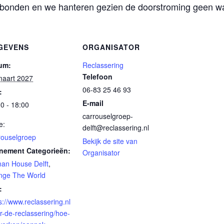
bonden en we hanteren gezien de doorstroming geen wac
GEVENS
ORGANISATOR
um:
Reclassering
Telefoon
maart 2027
06-83 25 46 93
:
E-mail
0 - 18:00
carrouselgroep-
e:
delft@reclassering.nl
rouselgroep
Bekijk de site van
nement Categorieën:
Organisator
an House Delft
,
nge The World
:
s://www.reclassering.nl
r-de-reclassering/hoe-