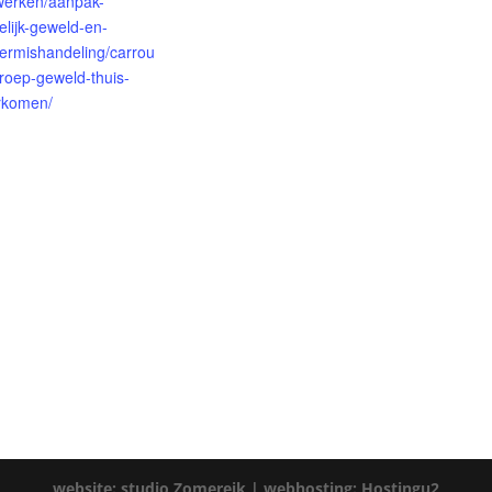
-werken/aanpak-
elijk-geweld-en-
ermishandeling/carrou
roep-geweld-thuis-
rkomen/
website: studio Zomereik |
webhosting: Hostingu2