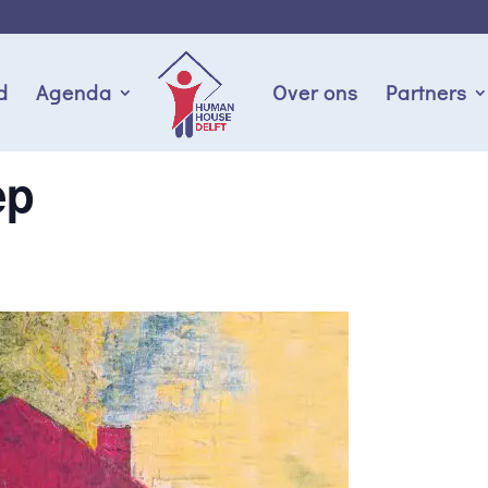
d
Agenda
Over ons
Partners
ep