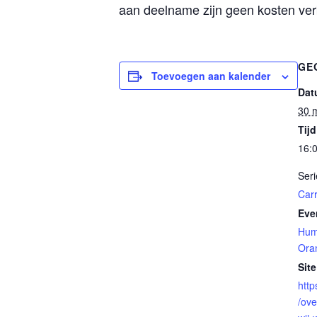
aan deelname zijn geen kosten ver
GE
Toevoegen aan kalender
Dat
30 
Tijd
16:0
Seri
Car
Eve
Hum
Ora
Site
http
/ove