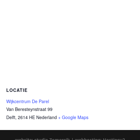
LOCATIE
Wijkcentrum De Parel
Van Beresteynstraat 99
Delft
,
2614 HE
Nederland
+ Google Maps
website: studio Zomereik |
webhosting: Hostingu2