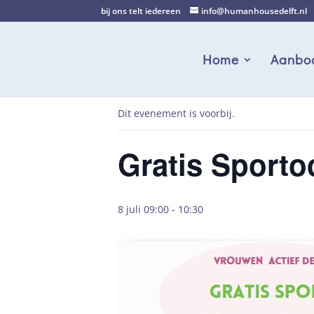
bij ons telt iedereen
info@humanhousedelft.nl
Home
Aanbo
Dit evenement is voorbij.
Gratis Sporto
8 juli 09:00
-
10:30