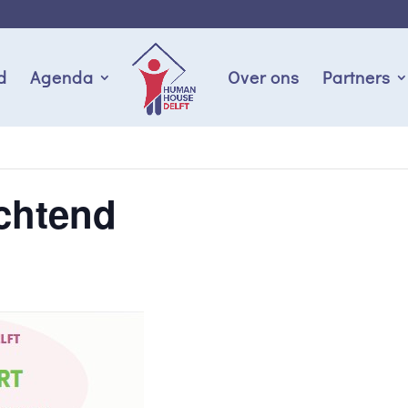
d
Agenda
Over ons
Partners
chtend