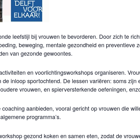
ezonde leefstijl bij vrouwen te bevorderen. Door zich te r
oeding, beweging, mentale gezondheid en preventieve 
uden van gezonde gewoontes.
ctiviteiten en voorlichtingsworkshops organiseren. Vro
 de inloop sportochtend. De lessen variëren: soms zijn
r oudere vrouwen, en spierversterkende oefeningen, enz
e coaching aanbieden, vooral gericht op vrouwen die will
an algemene programma’s.
 workshop gezond koken en samen eten, zodat de vrouw