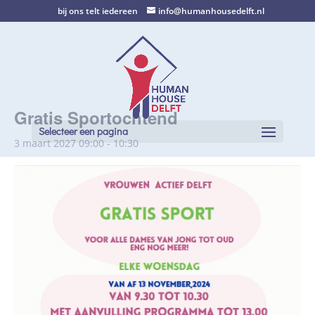
bij ons telt iedereen
info@humanhousedelft.nl
Gratis Sportochtend
Selecteer een pagina
3 maart 2027 09:00
-
10:30