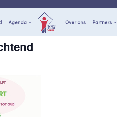
d
Agenda
Over ons
Partners
chtend