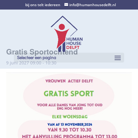
bij ons telt iedereen
info@humanhousedelft.nl
Gratis Sportochtend
Selecteer een pagina
9 juni 2027 09:00
-
10:30