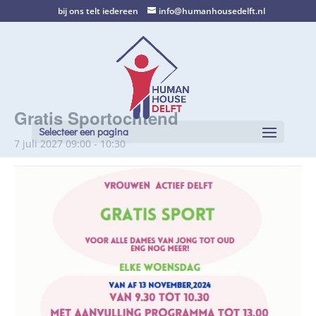
bij ons telt iedereen
info@humanhousedelft.nl
Gratis Sportochtend
Selecteer een pagina
7 juli 2027 09:00
-
10:30