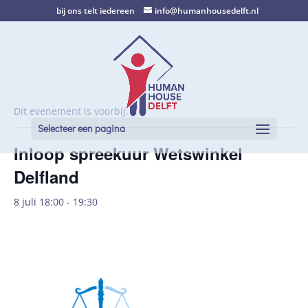
bij ons telt iedereen
info@humanhousedelft.nl
Dit evenement is voorbij.
Selecteer een pagina
Inloop spreekuur Wetswinkel
Delfland
8 juli 18:00
-
19:30