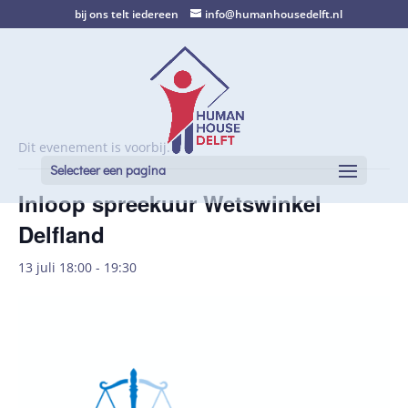
bij ons telt iedereen
info@humanhousedelft.nl
Dit evenement is voorbij.
Selecteer een pagina
Inloop spreekuur Wetswinkel
Delfland
13 juli 18:00
-
19:30