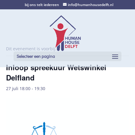
bij ons telt iedereen
info@humanhousedelft.nl
Dit evenement is voorbij.
Selecteer een pagina
Inloop spreekuur Wetswinkel
Delfland
27 juli 18:00
-
19:30