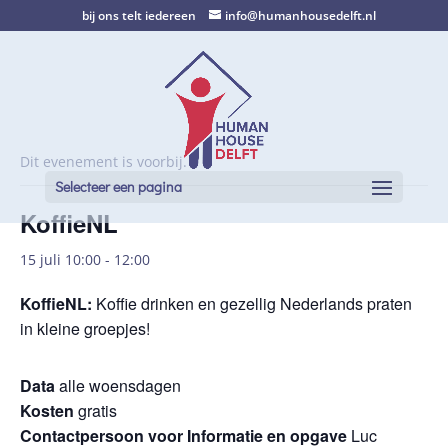
bij ons telt iedereen
info@humanhousedelft.nl
Dit evenement is voorbij.
Selecteer een pagina
KoffieNL
15 juli 10:00
-
12:00
KoffieNL
:
Koffie drinken en gezellig Nederlands praten
in kleine groepjes!
Data
alle woensdagen
Kosten
gratis
Contactpersoon voor Informatie en opgave
Luc