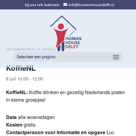
bij ons telt iedereen
info@humanhousedelft.nl
Dit evenement is voorbij.
Selecteer een pagina
KoffieNL
8 juli 10:00
-
12:00
KoffieNL
:
Koffie drinken en gezellig Nederlands praten
in kleine groepjes!
Data
alle woensdagen
Kosten
gratis
Contactpersoon voor Informatie en opgave
Luc