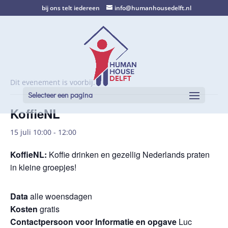
bij ons telt iedereen
info@humanhousedelft.nl
Dit evenement is voorbij.
Selecteer een pagina
KoffieNL
15 juli 10:00
-
12:00
KoffieNL
:
Koffie drinken en gezellig Nederlands praten
in kleine groepjes!
Data
alle woensdagen
Kosten
gratis
Contactpersoon voor Informatie en opgave
Luc