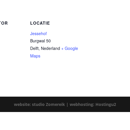
TOR
LOCATIE
Jessehof
Burgwal 50
Delft
,
Nederland
+ Google
Maps
website: studio Zomereik |
webhosting: Hostingu2