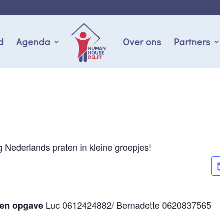
d
Agenda
Over ons
Partners
ig Nederlands praten in kleine groepjes!
Luc 0612424882/ Bernadette 0620837565
 en opgave