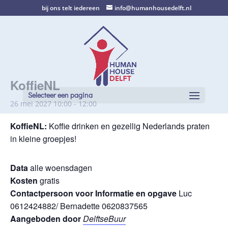
bij ons telt iedereen
info@humanhousedelft.nl
KoffieNL
Selecteer een pagina
26 mei 2027 10:00
-
12:00
KoffieNL
:
Koffie drinken en gezellig Nederlands praten
in kleine groepjes!
Data
alle woensdagen
Kosten
gratis
Contactpersoon voor Informatie en opgave
Luc
0612424882/ Bernadette 0620837565
Aangeboden door
DelftseBuur