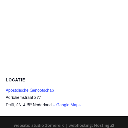
LOCATIE
Apostolische Genootschap
Adrichemstraat 277
Delft
,
2614 BP
Nederland
+ Google Maps
website: studio Zomereik |
webhosting: Hostingu2