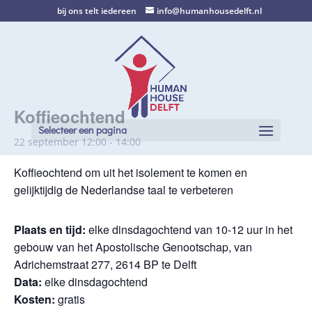
bij ons telt iedereen
info@humanhousedelft.nl
Koffieochtend
Selecteer een pagina
22 september 12:00
-
14:00
Koffieochtend om uit het isolement te komen en
gelijktijdig de Nederlandse taal te verbeteren
Plaats en tijd:
elke dinsdagochtend van 10-12 uur in het
gebouw van het Apostolische Genootschap, van
Adrichemstraat 277, 2614 BP te Delft
Data:
elke dinsdagochtend
Kosten:
gratis