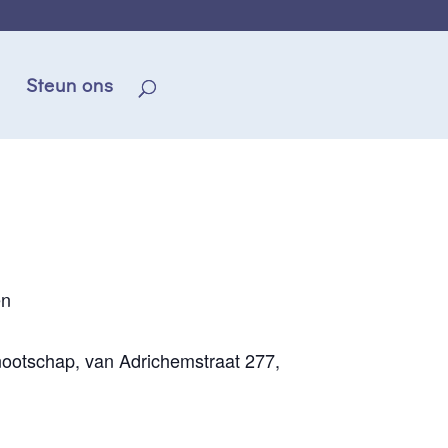
Steun ons
en
ootschap, van Adrichemstraat 277,