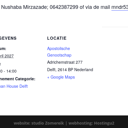
: Nushaba Mirzazade; 0642387299 of via de mail
mndr53
GEVENS
LOCATIE
um:
Apostolische
Genootschap
ril 2027
Adrichemstraat 277
:
Delft
,
2614 BP
Nederland
0 - 14:00
+ Google Maps
nement Categorie:
an House Delft
website: studio Zomereik |
webhosting: Hostingu2