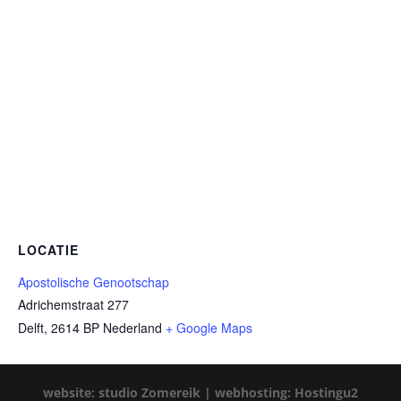
LOCATIE
Apostolische Genootschap
Adrichemstraat 277
Delft
,
2614 BP
Nederland
+ Google Maps
website: studio Zomereik |
webhosting: Hostingu2