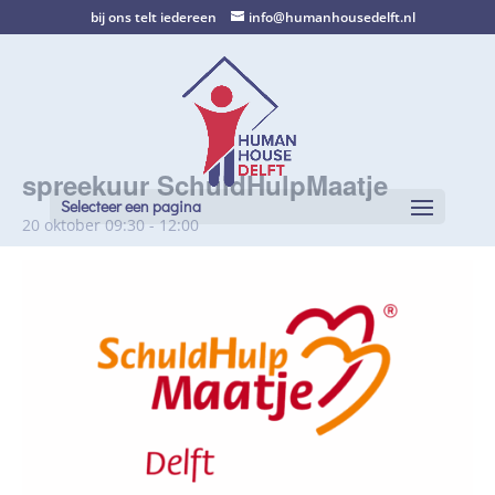
bij ons telt iedereen
info@humanhousedelft.nl
spreekuur SchuldHulpMaatje
Selecteer een pagina
20 oktober 09:30
-
12:00