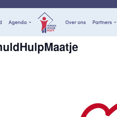
d
Agenda
Over ons
Partners
huldHulpMaatje