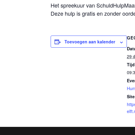
Het spreekuur van SchuldHulpMaatje
Deze hulp is gratis en zonder oord
GE
Toevoegen aan kalender
Dat
29 
Tijd
09:3
Eve
Hum
Site
http
elft.