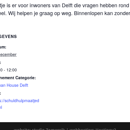
 is er voor inwoners van Delft die vragen hebben rond 
eel. Wij helpen je graag op weg. Binnenlopen kan zonder
GEVENS
um:
december
:
0 - 12:00
nement Categorie:
an House Delft
:
s://schuldhulpmaatjed
nl
website: studio Zomereik |
webhosting: Hostingu2