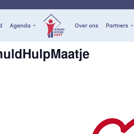
d
Agenda
Over ons
Partners
huldHulpMaatje