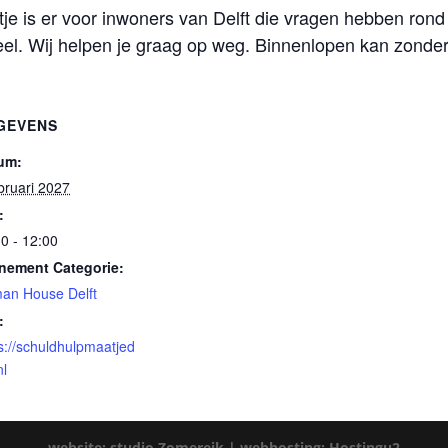
 is er voor inwoners van Delft die vragen hebben rond 
eel. Wij helpen je graag op weg. Binnenlopen kan zonder
GEVENS
um:
bruari 2027
:
0 - 12:00
nement Categorie:
an House Delft
:
s://schuldhulpmaatjed
nl
website: studio Zomereik |
webhosting: Hostingu2