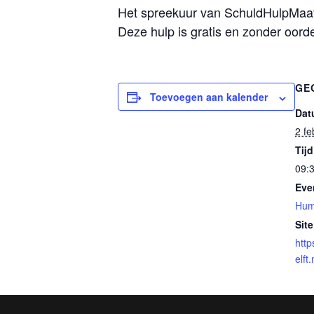
Het spreekuur van SchuldHulpMaatje
Deze hulp is gratis en zonder oord
GE
Toevoegen aan kalender
Dat
2 fe
Tijd
09:3
Eve
Hum
Site
http
elft.