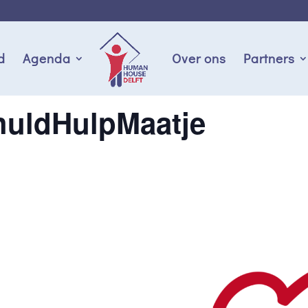
d
Agenda
Over ons
Partners
huldHulpMaatje