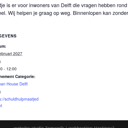
 is er voor inwoners van Delft die vragen hebben rond 
eel. Wij helpen je graag op weg. Binnenlopen kan zonder
GEVENS
um:
ebruari 2027
:
0 - 12:00
nement Categorie:
an House Delft
:
s://schuldhulpmaatjed
nl
website: studio Zomereik |
webhosting: Hostingu2