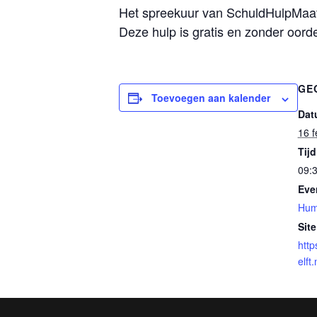
Het spreekuur van SchuldHulpMaatje
Deze hulp is gratis en zonder oord
GE
Toevoegen aan kalender
Dat
16 f
Tijd
09:3
Eve
Hum
Site
http
elft.