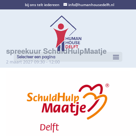
bij ons telt iedereen
info@humanhousedelft.nl
spreekuur SchuldHulpMaatje
Selecteer een pagina
2 maart 2027 09:30
-
12:00