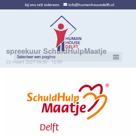
bij ons telt iedereen
info@humanhousedelft.nl
spreekuur SchuldHulpMaatje
Selecteer een pagina
23 maart 2027 09:30
-
12:00