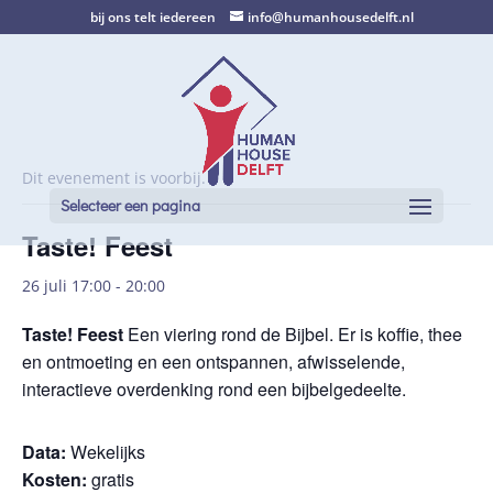
bij ons telt iedereen
info@humanhousedelft.nl
Dit evenement is voorbij.
Selecteer een pagina
Taste! Feest
26 juli 17:00
-
20:00
Taste! Feest
Een viering rond de Bijbel. Er is koffie, thee
en ontmoeting en een ontspannen, afwisselende,
interactieve overdenking rond een bijbelgedeelte.
Data:
Wekelijks
Kosten:
gratis