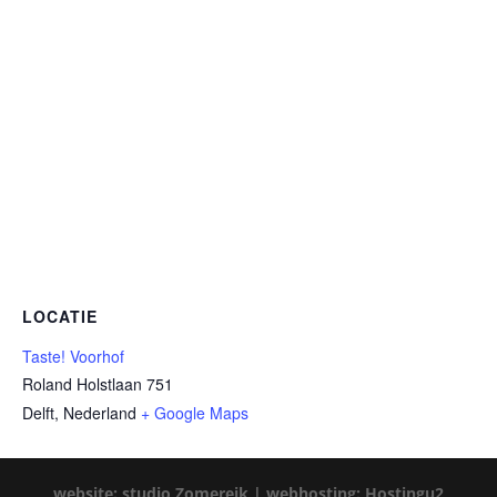
LOCATIE
Taste! Voorhof
Roland Holstlaan 751
Delft
,
Nederland
+ Google Maps
website: studio Zomereik |
webhosting: Hostingu2