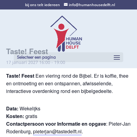
bij ons telt iedereen
info@humanhousedelft.nl
Taste! Feest
Selecteer een pagina
17 januari 2027 16:00
-
19:00
Taste! Feest
Een viering rond de Bijbel. Er is koffie, thee
en ontmoeting en een ontspannen, afwisselende,
interactieve overdenking rond een bijbelgedeelte.
Data:
Wekelijks
Kosten:
gratis
Contactpersoon voor Informatie en opgave
: Pieter-Jan
Rodenburg,
pieterjan@tastedelft.nl
.