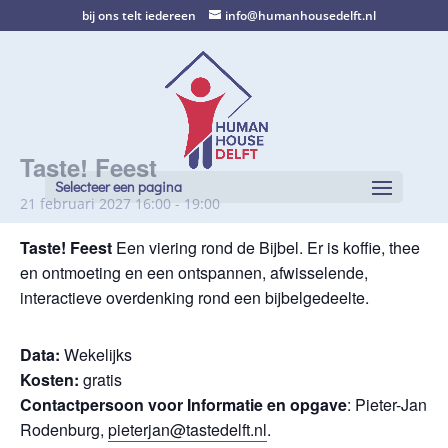
bij ons telt iedereen
info@humanhousedelft.nl
Taste! Feest
Selecteer een pagina
21 februari 2027 16:00
-
19:00
Taste! Feest
Een viering rond de Bijbel. Er is koffie, thee
en ontmoeting en een ontspannen, afwisselende,
interactieve overdenking rond een bijbelgedeelte.
Data:
Wekelijks
Kosten:
gratis
Contactpersoon voor Informatie en opgave
: Pieter-Jan
Rodenburg,
pieterjan@tastedelft.nl
.