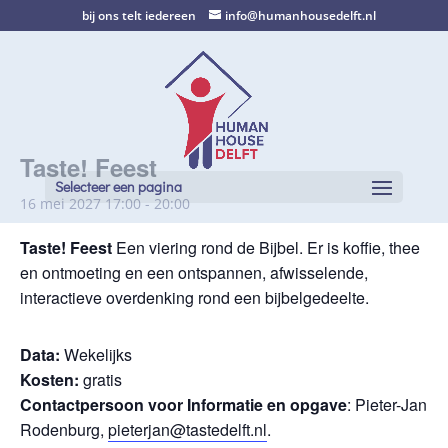
bij ons telt iedereen
info@humanhousedelft.nl
Taste! Feest
Selecteer een pagina
16 mei 2027 17:00
-
20:00
Taste! Feest
Een viering rond de Bijbel. Er is koffie, thee
en ontmoeting en een ontspannen, afwisselende,
interactieve overdenking rond een bijbelgedeelte.
Data:
Wekelijks
Kosten:
gratis
Contactpersoon voor Informatie en opgave
: Pieter-Jan
Rodenburg,
pieterjan@tastedelft.nl
.