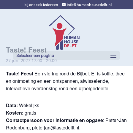
bij ons telt iedereen
info@humanhousedelft.nl
Taste! Feest
Selecteer een pagina
27 juni 2027 17:00
-
20:00
Taste! Feest
Een viering rond de Bijbel. Er is koffie, thee
en ontmoeting en een ontspannen, afwisselende,
interactieve overdenking rond een bijbelgedeelte.
Data:
Wekelijks
Kosten:
gratis
Contactpersoon voor Informatie en opgave
: Pieter-Jan
Rodenburg,
pieterjan@tastedelft.nl
.