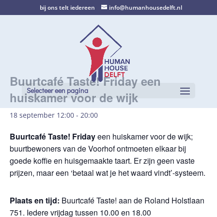
bij ons telt iedereen
info@humanhousedelft.nl
Buurtcafé Taste! Friday een
Selecteer een pagina
huiskamer voor de wijk
18 september 12:00
-
20:00
Buurtcafé Taste! Friday
een huiskamer voor de wijk;
buurtbewoners van de Voorhof ontmoeten elkaar bij
goede koffie en huisgemaakte taart. Er zijn geen vaste
prijzen, maar een ‘betaal wat je het waard vindt’-systeem.
Plaats en tijd:
Buurtcafé Taste! aan de Roland Holstlaan
751. Iedere vrijdag tussen 10.00 en 18.00