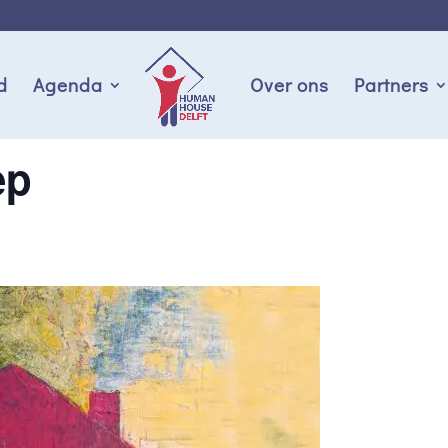
d
Agenda
Over ons
Partners
ep