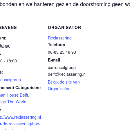
bonden en we hanteren gezien de doorstroming geen wac
GEVENS
ORGANISATOR
um:
Reclassering
Telefoon
tober
06-83 25 46 93
:
E-mail
0 - 18:00
carrouselgroep-
e:
delft@reclassering.nl
rouselgroep
Bekijk de site van
nement Categorieën:
Organisator
an House Delft
,
nge The World
:
s://www.reclassering.nl
r-de-reclassering/hoe-