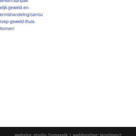
-werken/aanpak-
elijk-geweld-en-
ermishandeling/carrou
roep-geweld-thuis-
rkomen/
website: studio Zomereik |
webhosting: Hostingu2