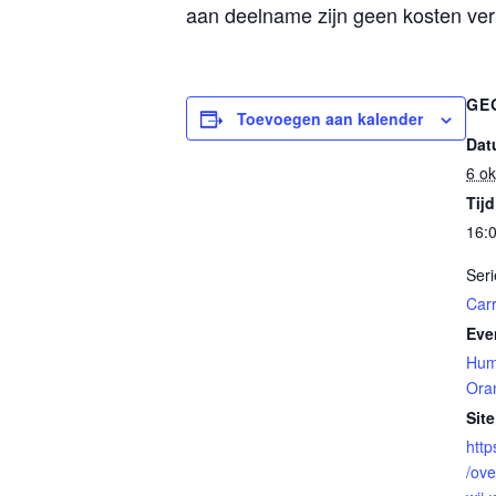
aan deelname zijn geen kosten ver
GE
Toevoegen aan kalender
Dat
6 ok
Tijd
16:0
Seri
Car
Eve
Hum
Ora
Site
http
/ove