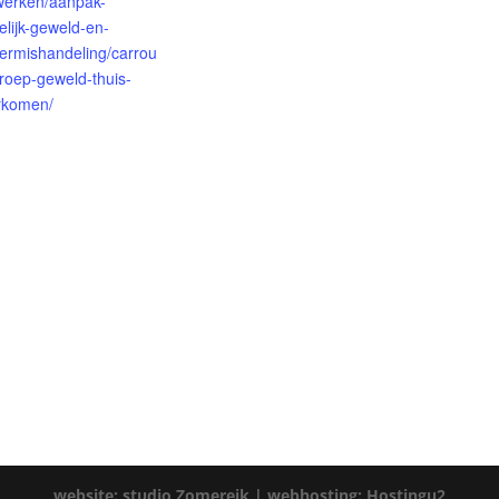
-werken/aanpak-
elijk-geweld-en-
ermishandeling/carrou
roep-geweld-thuis-
rkomen/
website: studio Zomereik |
webhosting: Hostingu2