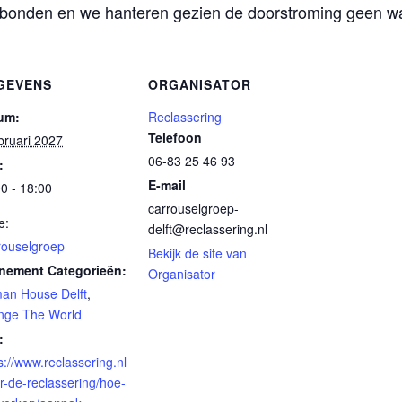
bonden en we hanteren gezien de doorstroming geen wac
GEVENS
ORGANISATOR
um:
Reclassering
Telefoon
bruari 2027
06-83 25 46 93
:
E-mail
0 - 18:00
carrouselgroep-
e:
delft@reclassering.nl
rouselgroep
Bekijk de site van
nement Categorieën:
Organisator
an House Delft
,
nge The World
:
s://www.reclassering.nl
r-de-reclassering/hoe-