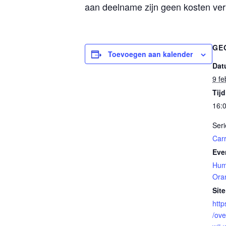
aan deelname zijn geen kosten ver
GE
Toevoegen aan kalender
Dat
9 fe
Tijd
16:0
Seri
Car
Eve
Hum
Ora
Site
http
/ove