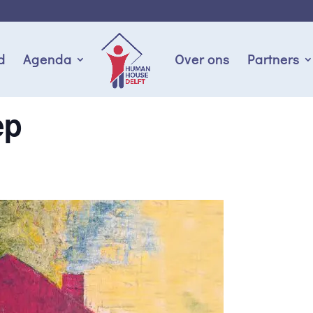
d
Agenda
Over ons
Partners
ep