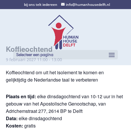
bij ons telt iedereen
info@humanhousedelft.nl
Koffieochtend
Selecteer een pagina
9 februari 2027 11:00
-
13:00
Koffieochtend om uit het isolement te komen en
gelijktijdig de Nederlandse taal te verbeteren
Plaats en tijd:
elke dinsdagochtend van 10-12 uur in het
gebouw van het Apostolische Genootschap, van
Adrichemstraat 277, 2614 BP te Delft
Data:
elke dinsdagochtend
Kosten:
gratis