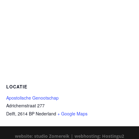
LOCATIE
Apostolische Genootschap
Adrichemstraat 277
Delft
,
2614 BP
Nederland
+ Google Maps
website: studio Zomereik |
webhosting: Hostingu2