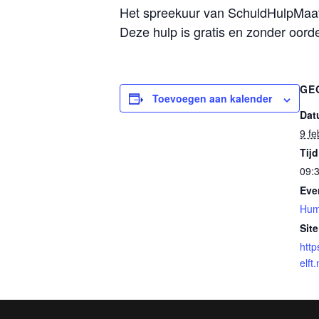
Het spreekuur van SchuldHulpMaatje
Deze hulp is gratis en zonder oord
GE
Toevoegen aan kalender
Dat
9 fe
Tijd
09:3
Eve
Hum
Site
http
elft.