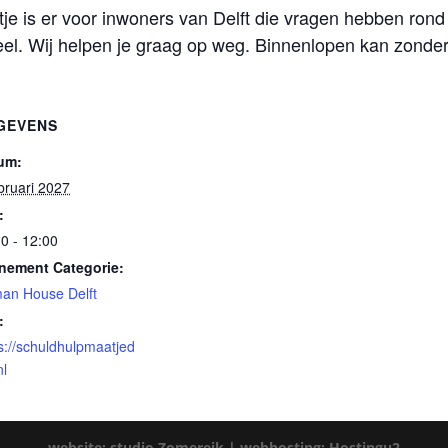
 is er voor inwoners van Delft die vragen hebben rond 
eel. Wij helpen je graag op weg. Binnenlopen kan zonder
GEVENS
um:
bruari 2027
:
0 - 12:00
nement Categorie:
an House Delft
:
s://schuldhulpmaatjed
nl
website: studio Zomereik |
webhosting: Hostingu2