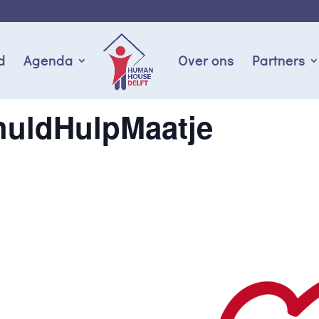
d
Agenda
Over ons
Partners
huldHulpMaatje