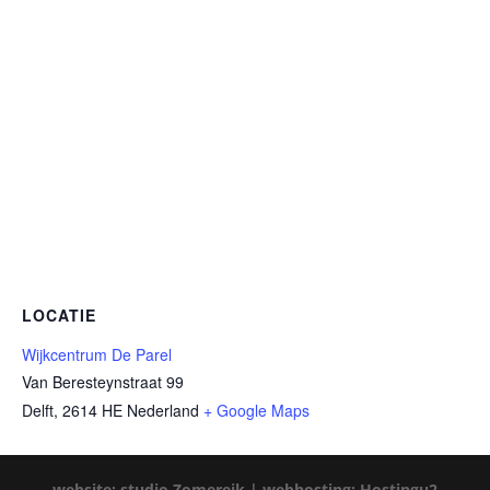
LOCATIE
Wijkcentrum De Parel
Van Beresteynstraat 99
Delft
,
2614 HE
Nederland
+ Google Maps
website: studio Zomereik |
webhosting: Hostingu2