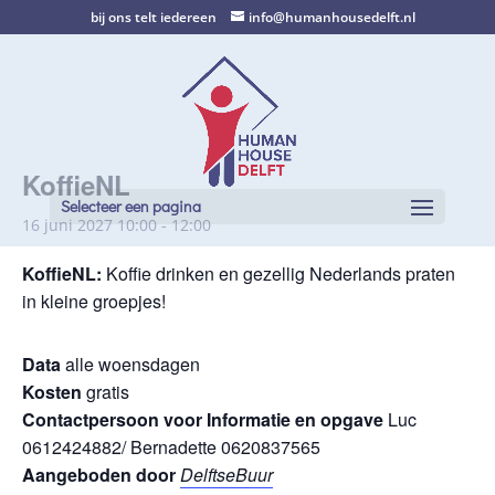
bij ons telt iedereen
info@humanhousedelft.nl
KoffieNL
Selecteer een pagina
16 juni 2027 10:00
-
12:00
KoffieNL
:
Koffie drinken en gezellig Nederlands praten
in kleine groepjes!
Data
alle woensdagen
Kosten
gratis
Contactpersoon voor Informatie en opgave
Luc
0612424882/ Bernadette 0620837565
Aangeboden door
DelftseBuur