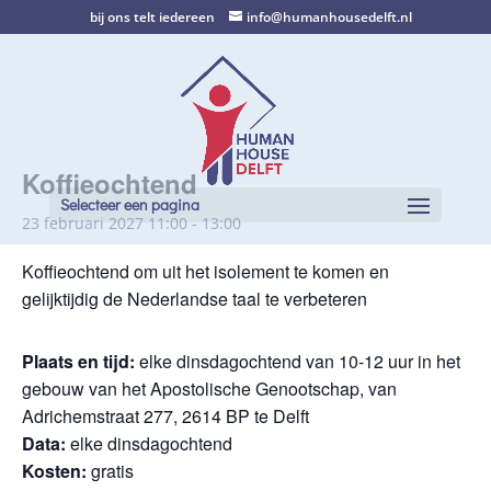
bij ons telt iedereen
info@humanhousedelft.nl
Koffieochtend
Selecteer een pagina
23 februari 2027 11:00
-
13:00
Koffieochtend om uit het isolement te komen en
gelijktijdig de Nederlandse taal te verbeteren
Plaats en tijd:
elke dinsdagochtend van 10-12 uur in het
gebouw van het Apostolische Genootschap, van
Adrichemstraat 277, 2614 BP te Delft
Data:
elke dinsdagochtend
Kosten:
gratis