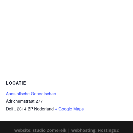
LOCATIE
Apostolische Genootschap
Adrichemstraat 277
Delft
,
2614 BP
Nederland
+ Google Maps
website: studio Zomereik |
webhosting: Hostingu2