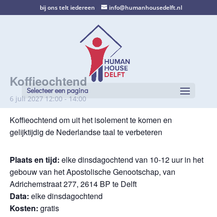
bij ons telt iedereen
info@humanhousedelft.nl
Koffieochtend
Selecteer een pagina
6 juli 2027 12:00
-
14:00
Koffieochtend om uit het isolement te komen en
gelijktijdig de Nederlandse taal te verbeteren
Plaats en tijd:
elke dinsdagochtend van 10-12 uur in het
gebouw van het Apostolische Genootschap, van
Adrichemstraat 277, 2614 BP te Delft
Data:
elke dinsdagochtend
Kosten:
gratis