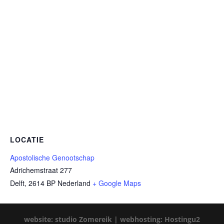
LOCATIE
Apostolische Genootschap
Adrichemstraat 277
Delft
,
2614 BP
Nederland
+ Google Maps
website: studio Zomereik |
webhosting: Hostingu2