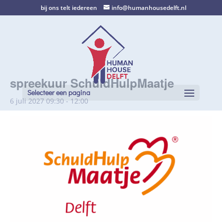
bij ons telt iedereen
info@humanhousedelft.nl
spreekuur SchuldHulpMaatje
Selecteer een pagina
6 juli 2027 09:30
-
12:00