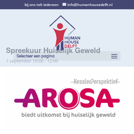
bij ons telt iedereen
info@humanhousedelft.nl
Spreekuur Huiselijk Geweld
Selecteer een pagina
7 september 10:00
-
12:00